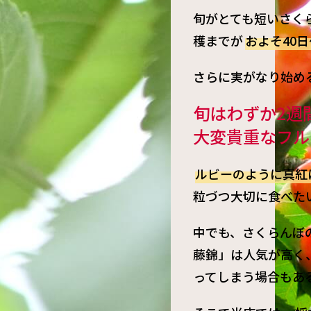
旬がとても短いさく
穫までが
およそ40日
さらに実がなり始め
旬はわずか2週
大変貴重なフル
ルビーのように真紅
粒づつ大切に食べた
中でも、さくらんぼ
藤錦」は人気が高く
ってしまう場合もあ