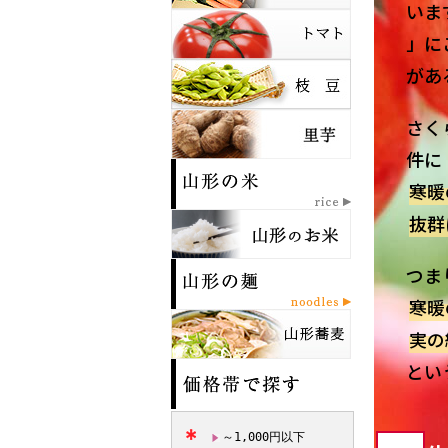
いま
」に
があ
さく
件に
寒暖
抜群
つま
寒暖
実の
とい
～1,000円以下