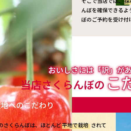
そこで当店では、
採
んぼを確保できるよ
ぼのご予約を受け付
おいしさには「訳」が
こ
当店さくらんぼの
産地へのこだわり
のさくらんぼは、ほとんど
平地で栽培
されて