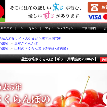
店名の由来
｜
カートをみる
｜
マイページへログイン
｜
ご利用案内
｜
お
産品の通販サイトのやまがた寒甘王国TOP
の果物
>
温室さくらんぼ
の果物
>
山形のさくらんぼ（佐藤錦/紅秀峰）
温室栽培さくらんぼ【ギフト用手詰め<300g>】