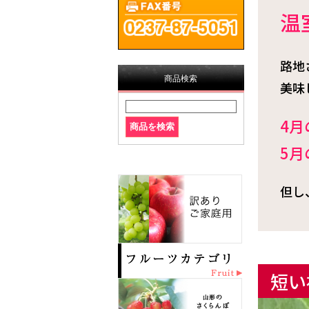
温
路地
商品検索
美味
4月
5月
但し
短い