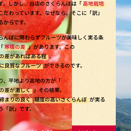
す。しかし、当店のさくらんぼは「
高地栽培
こだわっています。なぜなら、そこに「訳」
るからです。
らんぼに関わらずフルーツが美味しく実る条
「
寒暖の差
」があります。この
の差があればある程
、
に良質なフルーツ
ができるのです。
り、平地より高地の方が「
の差が激しく
」その結果、
締まりの良く
糖度の高いさくらんぼ
が実る
う「訳」です。