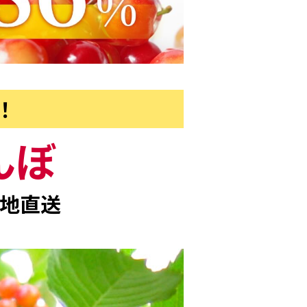
！
んぼ
地直送