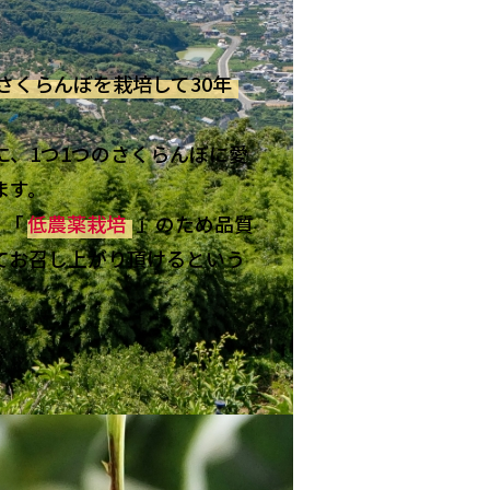
さくらんぼを栽培して30年
。
に、1つ1つのさくらんぼに愛
ます。
」「
低農薬栽培
」のため品質
てお召し上がり頂けるという