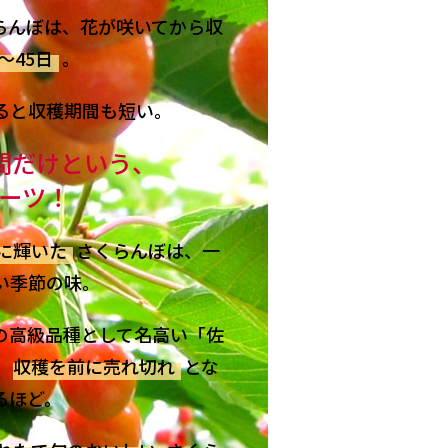
らんぼは、花が咲いてから収
〜45日
。
ると収穫期間も短い。
間だけという、
ーツ！
に輝いた
さくらんぼは、一
い季節の味。
の高級品種として名高い「佐
、
収穫を前に売れ切れ
とな
るほど。