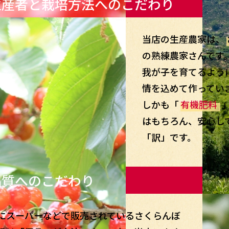
生産者と栽培方法へのこだわり
当店の生産農家は、
の熟練農家さんです
我が子を育てるよう
情を込めて作ってい
しかも「
有機肥料
はもちろん、安心し
「訳」です。
品質へのこだわり
にスーパーなどで販売されているさくらんぼ