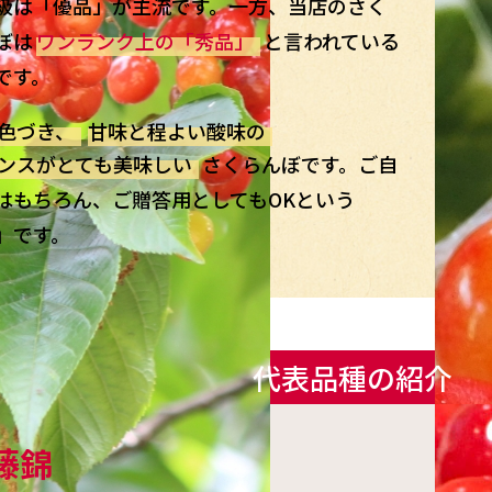
級は「優品」が主流です。一方、当店のさく
ぼは
ワンランク上の「秀品」
と言われている
です。
色づき、
甘味と程よい酸味の
ンスがとても美味しい
さくらんぼです。ご自
はもちろん、ご贈答用としてもOKという
」です。
代表品種の紹介
藤錦