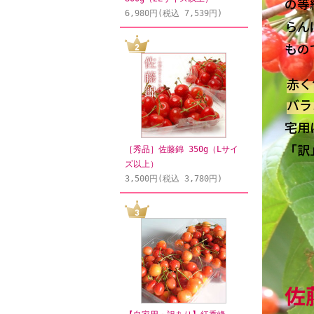
の等
6,980円(税込 7,539円)
らん
もの
赤く
バラ
宅用
「訳
［秀品］佐藤錦 350g（Lサイ
ズ以上）
3,500円(税込 3,780円)
佐