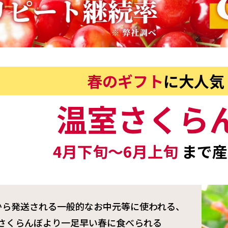
春のギフト
に大人気
温室さくら
4月下旬〜6月上旬
まで産
から発送される一般的なお中元等に使われる、
さくらんぼより一足早い春に食べられる