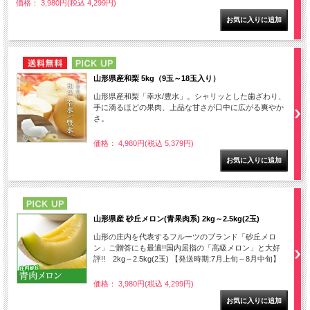
価格： 3,980円(税込 4,299円)
NEW
PICK UP
山形県産和梨 5kg（9玉～18玉入り）
山形県産和梨「幸水/豊水」。シャリッとした歯ざわり、
手に滴るほどの果肉、上品な甘さが口中に広がる爽やか
さ。
価格： 4,980円(税込 5,379円)
PICK UP
山形県産 砂丘メロン(青果肉系) 2kg～2.5kg(2玉)
山形の庄内を代表するフルーツのブランド「砂丘メロ
ン」ご贈答にも最適!!国内屈指の「高級メロン」と大好
評!! 2kg～2.5kg(2玉) 【発送時期:7月上旬～8月中旬】
価格： 3,980円(税込 4,299円)