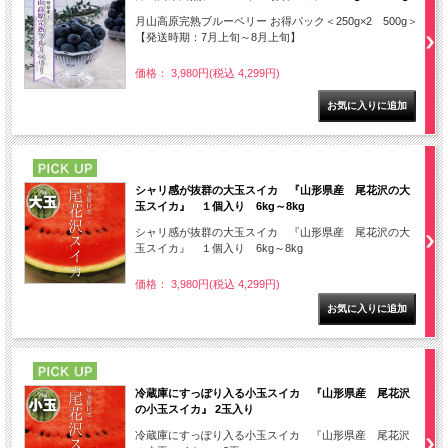
月山高原完熟ブルーベリー お得パック＜250g×2 500g＞
【発送時期：7月上旬～8月上旬】
価格： 3,980円(税込 4,299円)
PICK UP
シャリ感が抜群の大玉スイカ 『山形県産 尾花沢の大
玉スイカ』 １個入り 6kg～8kg
シャリ感が抜群の大玉スイカ 『山形県産 尾花沢の大
玉スイカ』 １個入り 6kg～8kg
価格： 3,980円(税込 4,299円)
PICK UP
冷蔵庫にすっぽり入る小玉スイカ 『山形県産 尾花沢
の小玉スイカ』 2玉入り
冷蔵庫にすっぽり入る小玉スイカ 『山形県産 尾花沢