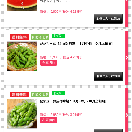
の小玉スイカ』 2玉
価格： 3,980円(税込 4,299円)
NEW
PICK UP
【冷蔵】
だだちゃ豆［お届け時期：８月中旬～９月上旬頃］
価格： 3,980円(税込 4,299円)
在庫切れ
NEW
PICK UP
【冷蔵】
秘伝豆［お届け時期：９月中旬～10月上旬頃］
価格： 2,980円(税込 3,219円)
在庫切れ