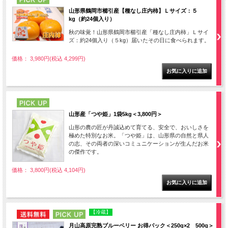
山形県鶴岡市櫛引産【種なし庄内柿】Ｌサイズ：５
kg（約24個入り）
秋の味覚！山形県鶴岡市櫛引産「種なし庄内柿」Ｌサイ
ズ：約24個入り（５kg）届いたその日に食べられます。
価格： 3,980円(税込 4,299円)
PICK UP
山形産「つや姫」1袋5kg＜3,800円＞
山形の農の匠が丹誠込めて育てる、安全で、おいしさを
極めた特別なお米。「つや姫」は、山形県の自然と県人
の志、その両者の深いコミュニケーションが生んだお米
の傑作です。
価格： 3,800円(税込 4,104円)
NEW
PICK UP
【冷蔵】
月山高原完熟ブルーベリー お得パック＜250g×2 500g＞