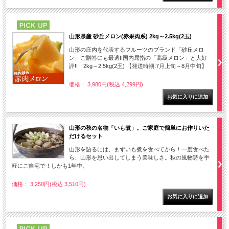
PICK UP
山形県産 砂丘メロン(赤果肉系) 2kg～2.5kg(2玉)
山形の庄内を代表するフルーツのブランド「砂丘メロ
ン」ご贈答にも最適!!国内屈指の「高級メロン」と大好
評!! 2kg～2.5kg(2玉) 【発送時期:7月上旬～8月中旬】
価格： 3,980円(税込 4,299円)
山形の秋の名物「いも煮」。ご家庭で簡単にお作りいた
だけるセット
山形を語るには、まずいも煮を食べてから！一度食べた
ら、山形を思い出してしまう美味しさ。秋の風物詩を手
軽にご自宅で！しかも1年中。
価格： 3,250円(税込 3,510円)
PICK UP