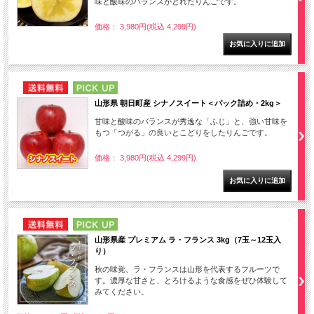
味と酸味のバランスがとれたりんごです。
価格： 3,980円(税込 4,299円)
NEW
PICK UP
山形県 朝日町産 シナノスイート＜パック詰め・2kg＞
甘味と酸味のバランスが秀逸な「ふじ」と、強い甘味を
もつ「つがる」の良いとこどりをしたりんごです。
価格： 3,980円(税込 4,299円)
NEW
PICK UP
山形県産 プレミアム ラ・フランス 3kg（7玉～12玉入
り）
秋の味覚、ラ・フランスは山形を代表するフルーツで
す。濃厚な甘さと、とろけるような食感をぜひ体験して
みてください。