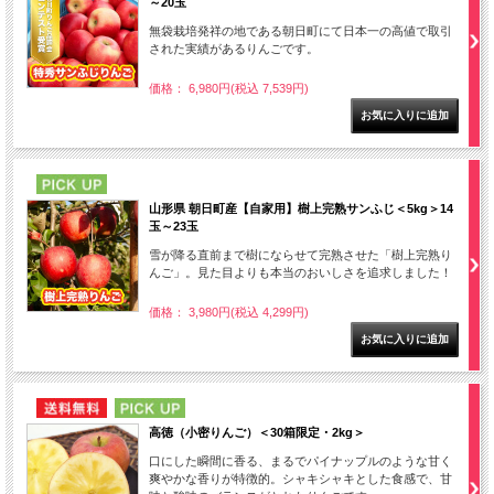
～20玉
無袋栽培発祥の地である朝日町にて日本一の高値で取引
された実績があるりんごです。
価格： 6,980円(税込 7,539円)
PICK UP
山形県 朝日町産【自家用】樹上完熟サンふじ＜5kg＞14
玉～23玉
雪が降る直前まで樹にならせて完熟させた「樹上完熟り
んご」。見た目よりも本当のおいしさを追求しました！
価格： 3,980円(税込 4,299円)
NEW
PICK UP
高徳（小密りんご）＜30箱限定・2kg＞
口にした瞬間に香る、まるでパイナップルのような甘く
爽やかな香りが特徴的。シャキシャキとした食感で、甘