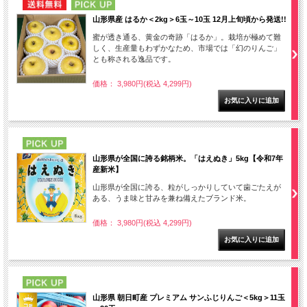
NEW
PICK UP
山形県産 はるか＜2kg＞6玉～10玉 12月上旬頃から発送!!
蜜が透き通る、黄金の奇跡「はるか」。栽培が極めて難
しく、生産量もわずかなため、市場では「幻のりんご」
とも称される逸品です。
価格： 3,980円(税込 4,299円)
PICK UP
山形県が全国に誇る銘柄米。「はえぬき」5kg【令和7年
産新米】
山形県が全国に誇る、粒がしっかりしていて歯ごたえが
ある、うま味と甘みを兼ね備えたブランド米。
価格： 3,980円(税込 4,299円)
PICK UP
山形県 朝日町産 プレミアム サンふじりんご＜5kg＞11玉