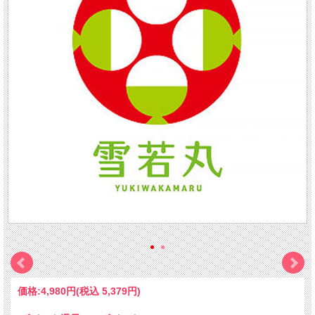
新米、はじめました
10月上旬より発送開始
つや姫の弟「雪若丸」
『雪若丸』は、「はえぬき」や「つや姫」に次
ぐ、
山形県の新しいブランド米
。
2003年に山形県の農業総合研究センター水田農業
試験場で人工交配を行い、育成を開始しました。
価格:
4,980円
(税込 5,379円)
10年余りかけてやっと完成した品種で、2018年産