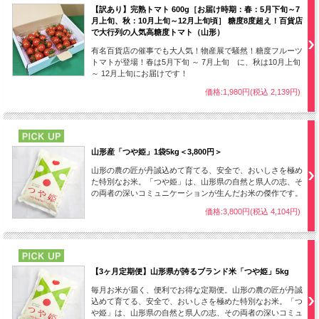
【訳あり】完熟トマト 600g［お届け時期：春：5月下旬～7
月上旬、秋：10月上旬～12月上旬頃］ 糖度8度超え！百貨店
で大行列の人気高糖度トマト（山形）
山形県内産品種との比較
有名百貨店の催事でも大人気！物産展で騒然！糖度フルーツ
トマトが登場！春は5月下旬 ～ 7月上旬 に、秋は10月上旬
参照元：
～ 12月上旬にお届けです！
価格:1,980円(税込 2,139円)
https://www.tuyahime.jp/yukiwakamaru/pro
ducer/characteristic/
PICK UP
山形産「つや姫」1袋5kg＜3,800円＞
山形の農の匠が丹誠込めて育てる、安全で、おいしさを極め
た特別なお米。「つや姫」は、山形県の自然と県人の志、そ
の両者の深いコミュニケーションが生んだお米の傑作です。
価格:3,800円(税込 4,104円)
PICK UP
【3ヶ月定期便】山形県が誇るブランド米「つや姫」5kg
毎月お米が届く、便利でお得な定期便。山形の農の匠が丹誠
込めて育てる、安全で、おいしさを極めた特別なお米。「つ
や姫」は、山形県の自然と県人の志、その両者の深いコミュ