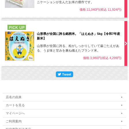
ニケーションが生んだお米の傑作です。
価格:11,040円(税込 11,924円)
PICK UP
山形県が全国に誇る銘柄米。「はえぬき」5kg【令和7年産
新米】
山形県が全国に誇る、粒がしっかりしていて歯ごたえがあ
る、うま味と甘みを兼ね備えたブランド米。
価格:3,980円(税込 4,299円)
店名の由来
カートを見る
マイページへ
ご利用案内