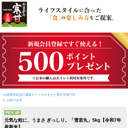
山形県特産品の通販サイトのやまがた寒甘王国TOP
>
山形のお米
PICK UP
元気な粒に、うまさ ぎっしり。「雪若丸」5kg【令和7年
産新米】