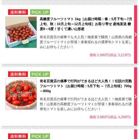
NEW
PICK UP
高糖度フルーツトマト 1kg［お届け時期：春：5月下旬～7月
上旬、秋：10月上旬～12月上旬頃］お取り寄せ 産地直送 糖
特徴
度8～9度！甘くて濃い山形産
有名百貨店の催事でも大人気！物産展で騒然！山形産の高糖
度フルーツトマトが登場！来春採れるの濃厚旬トマトを楽し
大粒でしっかりとした食感は
みにお待ちください！
満足感たっぷり
価格:2,980円(税込 3,219円)
NEW
PICK UP
上品な味わいでおかずの味を
有名百貨店の催事で行列ができるほど大人気！！伝説の完熟
引き立たせる
フルーツトマト［お届け時期：5月下旬 ～ 7月上旬頃］700g
～800g
有名百貨店の催事で行列ができるほど大人気！！物産展で騒
然！山形産の高糖度フルーツトマトが登場！来春採れるの濃
冷凍や保温をしても変わらな
厚旬トマトを楽しみにお待ちください！
い美味しさ
価格:3,980円(税込 4,299円)
NEW
PICK UP