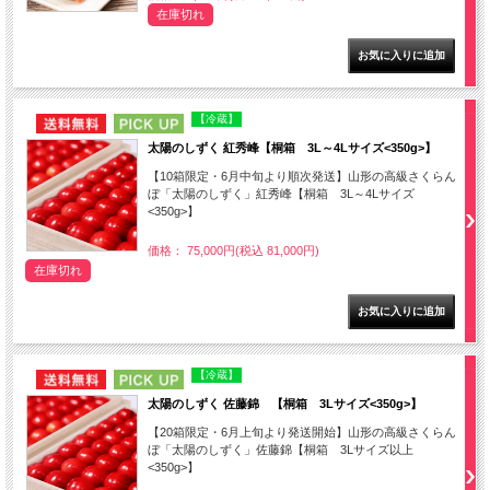
在庫切れ
NEW
PICK UP
【冷蔵】
太陽のしずく 紅秀峰【桐箱 3L～4Lサイズ<350g>】
【10箱限定・6月中旬より順次発送】山形の高級さくらん
ぼ「太陽のしずく」紅秀峰【桐箱 3L～4Lサイズ
<350g>】
価格： 75,000円(税込 81,000円)
在庫切れ
NEW
PICK UP
【冷蔵】
太陽のしずく 佐藤錦 【桐箱 3Lサイズ<350g>】
【20箱限定・6月上旬より発送開始】山形の高級さくらん
ぼ「太陽のしずく」佐藤錦【桐箱 3Lサイズ以上
<350g>】