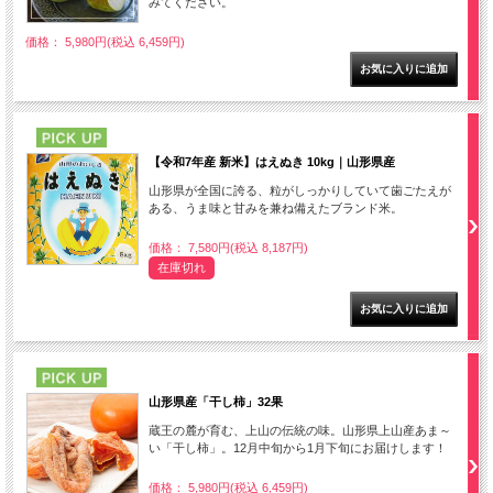
みてください。
価格： 5,980円(税込 6,459円)
PICK UP
【令和7年産 新米】はえぬき 10kg｜山形県産
山形県が全国に誇る、粒がしっかりしていて歯ごたえが
ある、うま味と甘みを兼ね備えたブランド米。
価格： 7,580円(税込 8,187円)
在庫切れ
PICK UP
山形県産「干し柿」32果
蔵王の麓が育む、上山の伝統の味。山形県上山産あま～
い「干し柿」。12月中旬から1月下旬にお届けします！
価格： 5,980円(税込 6,459円)