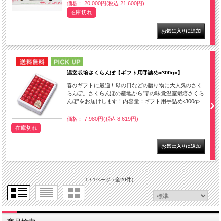
価格： 20,000円(税込 21,600円)
在庫切れ
NEW
PICK UP
温室栽培さくらんぼ【ギフト用手詰め<300g>】
春のギフトに最適！母の日などの贈り物に大人気のさく
らんぼ。さくらんぼの産地から”春の味覚温室栽培さくら
んぼ”をお届けします！内容量：ギフト用手詰め<300g>
価格： 7,980円(税込 8,619円)
在庫切れ
1 / 1ページ
（全20件）