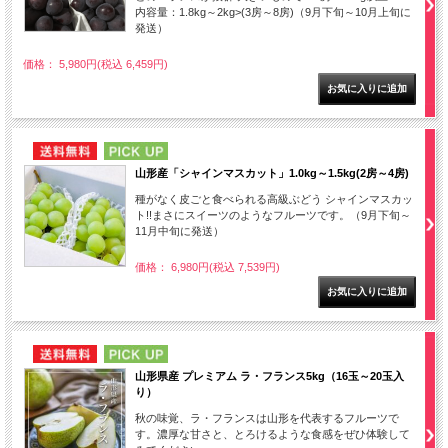
内容量：1.8kg～2kg>(3房～8房)（9月下旬～10月上旬に
発送）
価格： 5,980円(税込 6,459円)
NEW
PICK UP
山形産「シャインマスカット」1.0kg～1.5kg(2房～4房)
種がなく皮ごと食べられる高級ぶどう シャインマスカッ
ト!!まさにスイーツのようなフルーツです。（9月下旬～
11月中旬に発送）
価格： 6,980円(税込 7,539円)
NEW
PICK UP
山形県産 プレミアム ラ・フランス5kg（16玉～20玉入
り）
秋の味覚、ラ・フランスは山形を代表するフルーツで
す。濃厚な甘さと、とろけるような食感をぜひ体験して