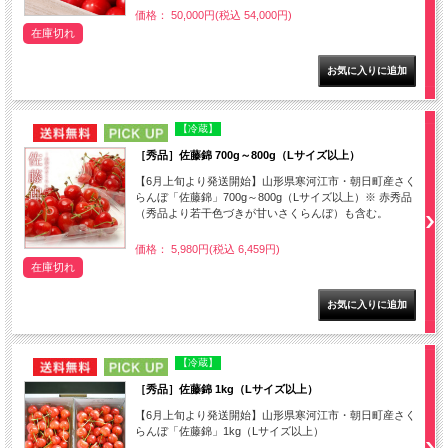
価格： 50,000円(税込 54,000円)
在庫切れ
NEW
PICK UP
【冷蔵】
［秀品］佐藤錦 700g～800g（Lサイズ以上）
【6月上旬より発送開始】山形県寒河江市・朝日町産さく
らんぼ「佐藤錦」700g～800g（Lサイズ以上）※ 赤秀品
（秀品より若干色づきが甘いさくらんぼ）も含む。
価格： 5,980円(税込 6,459円)
在庫切れ
NEW
PICK UP
【冷蔵】
［秀品］佐藤錦 1kg（Lサイズ以上）
【6月上旬より発送開始】山形県寒河江市・朝日町産さく
らんぼ「佐藤錦」1kg（Lサイズ以上）