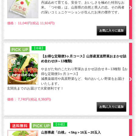
丹誠込めて育てる、安全で、おいしさを極めた特別なお
米。「つや姫」は、山形県の自然と県人の志、その両者
の深いコミュニケーションが生んだお米の傑作です。
価格： 11,040円(税込 11,924円)
PICK UP
【冷蔵】
【お得な定期便3ヶ月コース】山形産直送野菜おまかせ詰
め合わせ(8～13種類)
やまがた旬のこだわり野菜おまかせ詰合せ 8～13種類【お
得な定期便3ヶ月コース】
減農薬栽培や高原野菜など、旬のおいしい野菜をお届け
いたします。
玄関先までのお届けで大変便利です！
価格： 7,740円(税込 8,360円)
NEW
PICK UP
【冷蔵】
山形県産「白桃」＜5kg＞16玉～20玉入