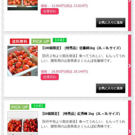
価格： 12,800円(税込 13,824円)
在庫切れ
NEW
PICK UP
【冷蔵】
【100箱限定】［特秀品］佐藤錦1kg（2L～3Lサイズ）
【6月上旬より順次発送】食べてうれしい、もらってうれ
しい、贈答用の山形県産さくらんぼ佐藤錦です。
価格： 16,800円(税込 18,144円)
在庫切れ
PICK UP
【冷蔵】
【50箱限定】［特秀品］紅秀峰 1kg（2L～3Lサイズ）
【6月中旬より順次発送】食べてうれしい、もらってうれ
しい、贈答用の山形県産さくらんぼ紅秀峰です。