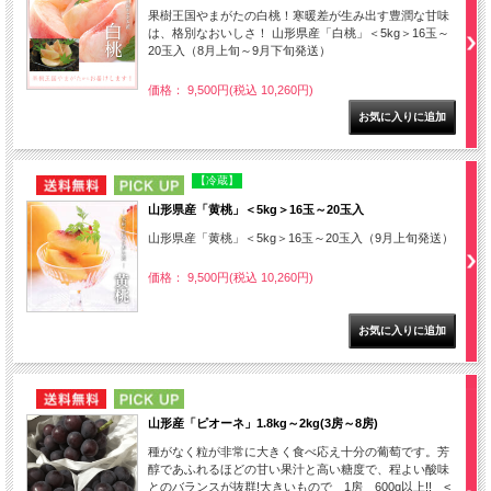
果樹王国やまがたの白桃！寒暖差が生み出す豊潤な甘味
は、格別なおいしさ！ 山形県産「白桃」＜5kg＞16玉～
20玉入（8月上旬～9月下旬発送）
価格： 9,500円(税込 10,260円)
NEW
PICK UP
【冷蔵】
山形県産「黄桃」＜5kg＞16玉～20玉入
山形県産「黄桃」＜5kg＞16玉～20玉入（9月上旬発送）
価格： 9,500円(税込 10,260円)
NEW
PICK UP
山形産「ピオーネ」1.8kg～2kg(3房～8房)
種がなく粒が非常に大きく食べ応え十分の葡萄です。芳
醇であふれるほどの甘い果汁と高い糖度で、程よい酸味
とのバランスが抜群!大きいもので 1房 600g以上!! <