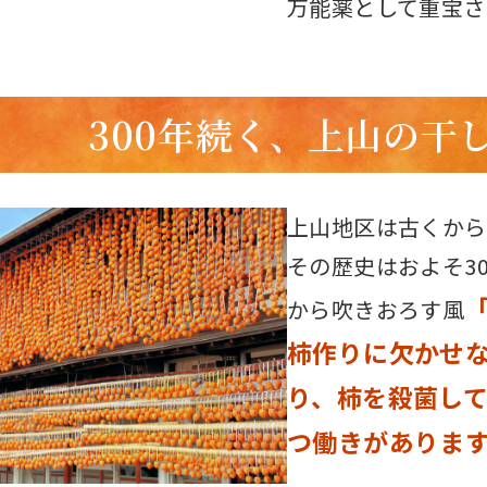
万能薬として重宝さ
300年続く、上山の干
上山地区は古くから
その歴史はおよそ3
から吹きおろす風
柿作りに欠かせな
り、柿を殺菌し
つ働きがありま