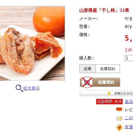
山形県産「干し柿」32果
メーカー:
やま
型番:
dry
価格:
5
[ポ
購入数:
在庫
在庫切れ
拡大表示
返品
レビ
この
友達