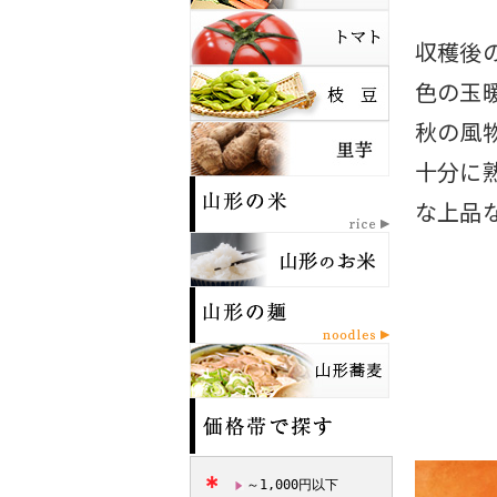
収穫後
色の玉
秋の風
十分に
な上品
～1,000円以下