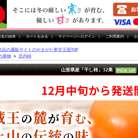
店名の由来
｜
カートをみる
｜
マイページへログイン
｜
ご利用案内
｜
お
産品の通販サイトのやまがた寒甘王国TOP
の果物
>
庄内柿
山形県産「干し柿」32果
12月中旬から発送