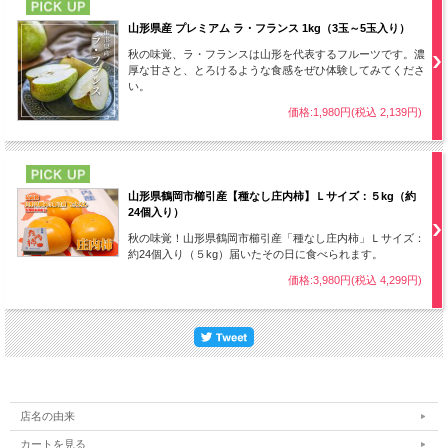
PICK UP
山形県産 プレミアム ラ・フランス 1kg（3玉～5玉入り）
秋の味覚、ラ・フランスは山形を代表するフルーツです。濃
厚な甘さと、とろけるような食感をぜひ体験してみてくださ
い。
価格:1,980円(税込 2,139円)
PICK UP
山形県鶴岡市櫛引産【種なし庄内柿】Ｌサイズ：５kg（約
24個入り）
秋の味覚！山形県鶴岡市櫛引産「種なし庄内柿」Ｌサイズ：
約24個入り（５kg）届いたその日に食べられます。
価格:3,980円(税込 4,299円)
店名の由来
カートを見る