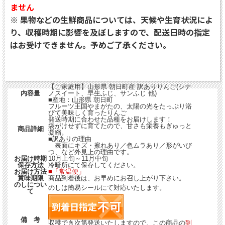
ません
※ 果物などの生鮮商品については、天候や生育状況によ
り、収穫時期に影響を及ぼしますので、配送日時の指定
はお受けできません。予めご了承ください。
【ご家庭用】山形県 朝日町産 訳ありりんご(シナ
内容量
ノスイート、早生ふじ、サンふじ 他)
■産地：山形県 朝日町
フルーツ王国やまがたの、太陽の光をたっぷり浴
びて美味しく育ったりんご
発送時期に合わせた品種をお届けします！
袋がけせずに育てたので、甘さも栄養もぎゅっと
商品詳細
凝縮。
■訳ありの理由
表面にキズ・擦れあり／色ムラあり／形がいび
つ、など外見上の理由です。
お届け時期
10月上旬～11月中旬
保存方法
冷暗所にて保存してください。
お届け方法
■「常温便」
賞味期限
商品到着後は、お早めにお召し上がり下さい。
のしについ
のしは簡易シールにて対応いたします。
て
備 考
収穫でき次第発送いたしますので、この商品の
到