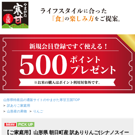
山形県特産品の通販サイトのやまがた寒甘王国TOP
>
訳ありご家庭用
>
山形産の果物
>
りんご
NEW
PICK UP
【ご家庭用】山形県 朝日町産 訳ありりんご(シナノスイー