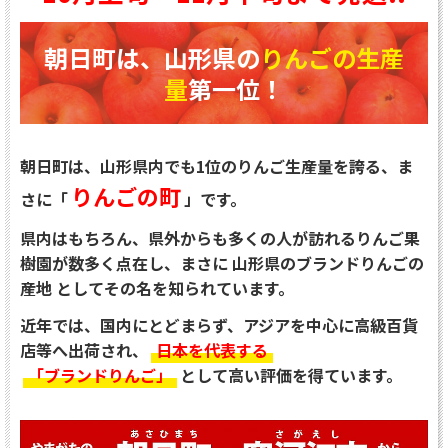
朝日町は、山形県の
りんごの生産
量
第一位！
朝日町は、山形県内でも1位のりんご生産量を誇る、ま
りんごの町
さに「
」です。
県内はもちろん、県外からも多くの人が訪れるりんご果
樹園が数多く点在し、まさに 山形県のブランドりんごの
産地 としてその名を知られています。
近年では、国内にとどまらず、アジアを中心に高級百貨
店等へ出荷され、
日本を代表する
「ブランドりんご」
として高い評価を得ています。