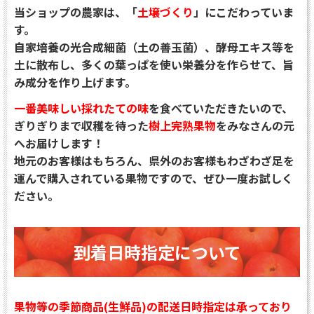
当ショップの農家は、「
土壌づくり
」にこだわっていま
す。
自家培養の光合成細菌（土の善玉菌）、酵母エキス等を
土に散布し、
多くの葉っぱを使い栄養分を作らせて、旨
み成分を作り上げます。
一番美味しい採れたての味
を食べていただきたいので、
ぎりぎりまで収穫を待った
樹上完熟果物
をみなさんの元
へお届けします！
地元のお客様はもちろん、県外のお客様もわざわざ足を
運んで購入されている果物ですので、ぜひ一度お試しく
ださい。
到着日時指定について
果物等の季節商品(生鮮品)の配送日時指定は承っており