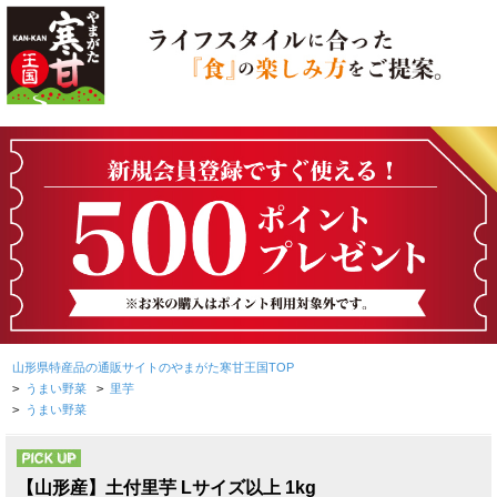
山形県特産品の通販サイトのやまがた寒甘王国TOP
>
うまい野菜
>
里芋
>
うまい野菜
PICK UP
【山形産】土付里芋 Lサイズ以上 1kg