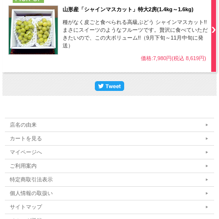
山形産「シャインマスカット」特大2房(1.4kg～1.6kg)
種がなく皮ごと食べられる高級ぶどう シャインマスカット!!
まさにスイーツのようなフルーツです。贅沢に食べていただ
きたいので、この大ボリューム!!（9月下旬～11月中旬に発
送）
価格:7,980円(税込 8,619円)
店名の由来
カートを見る
マイページへ
ご利用案内
特定商取引法表示
個人情報の取扱い
サイトマップ