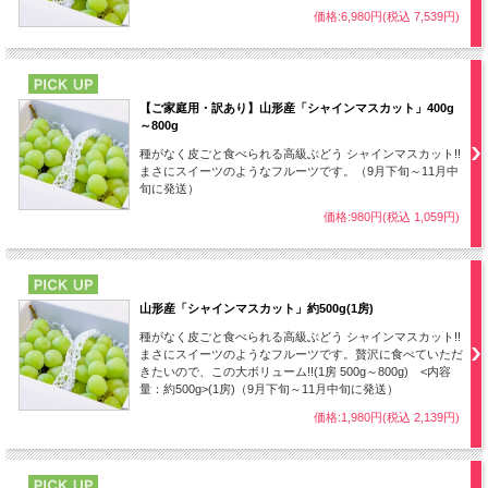
価格:6,980円(税込 7,539円)
PICK UP
【ご家庭用・訳あり】山形産「シャインマスカット」400g
～800g
種がなく皮ごと食べられる高級ぶどう シャインマスカット!!
まさにスイーツのようなフルーツです。（9月下旬～11月中
旬に発送）
価格:980円(税込 1,059円)
PICK UP
山形産「シャインマスカット」約500g(1房)
種がなく皮ごと食べられる高級ぶどう シャインマスカット!!
まさにスイーツのようなフルーツです。贅沢に食べていただ
きたいので、この大ボリューム!!(1房 500g～800g) <内容
量：約500g>(1房)（9月下旬～11月中旬に発送）
価格:1,980円(税込 2,139円)
PICK UP