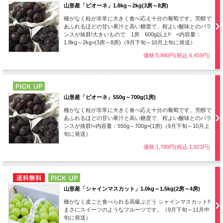
山形産「ピオーネ」1.8kg～2kg(3房～8房)
種がなく粒が非常に大きく食べ応え十分の葡萄です。芳醇で
あふれるほどの甘い果汁と高い糖度で、程よい酸味とのバラ
ンスが抜群!大きいもので 1房 600g以上!! <内容量：
1.8kg～2kg>(3房～8房)（9月下旬～10月上旬に発送）
価格:5,980円(税込 6,459円)
PICK UP
山形産「ピオーネ」550g～700g(1房)
種がなく粒が非常に大きく食べ応え十分の葡萄です。芳醇で
あふれるほどの甘い果汁と高い糖度で、程よい酸味とのバラ
ンスが抜群!<内容量：550g～700g>(1房)（9月下旬～10月上
旬に発送）
価格:1,780円(税込 1,923円)
NEW
PICK UP
山形産「シャインマスカット」1.0kg～1.5kg(2房～4房)
種がなく皮ごと食べられる高級ぶどう シャインマスカット!!
まさにスイーツのようなフルーツです。（9月下旬～11月中
旬に発送）