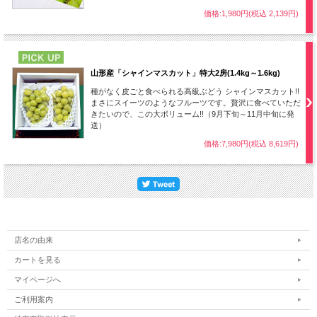
価格:1,980円(税込 2,139円)
PICK UP
山形産「シャインマスカット」特大2房(1.4kg～1.6kg)
種がなく皮ごと食べられる高級ぶどう シャインマスカット!!
まさにスイーツのようなフルーツです。贅沢に食べていただ
きたいので、この大ボリューム!!（9月下旬～11月中旬に発
送）
価格:7,980円(税込 8,619円)
主な品種と収穫時期
店名の由来
カートを見る
マイページへ
ご利用案内