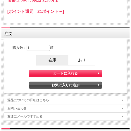
山形県の梨栽培は、250年以上の歴史を誇りま
す。庄内地方を中心にいくつか梨の産地がありま
[ポイント還元 21ポイント～]
すが、その中でも
「刈屋梨」
は特に有名です。
刈屋梨の味を決めたのは、
注文
水はけの良い肥えた土地
。
土壌が肥沃すぎて果実が腐ってしまうほどでした
購入数：
箱
が、試行錯誤した結果、刈屋の土地が梨に向いて
在庫
あり
いることがわかったのです。
返品についての詳細はこちら
お問い合わせ
友達にメールですすめる