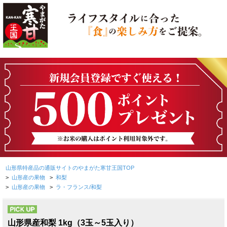
山形県特産品の通販サイトのやまがた寒甘王国TOP
>
山形産の果物
>
和梨
>
山形産の果物
>
ラ・フランス/和梨
PICK UP
山形県産和梨 1kg（3玉～5玉入り）