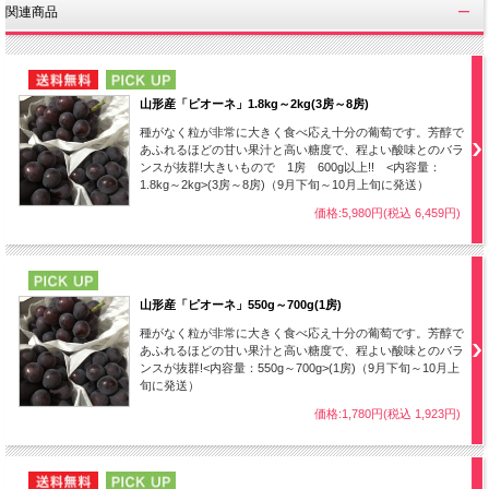
関連商品
NEW
PICK UP
山形産「ピオーネ」1.8kg～2kg(3房～8房)
さらに、刈屋地区には朝霧が無く、
日照時間も
種がなく粒が非常に大きく食べ応え十分の葡萄です。芳醇で
あふれるほどの甘い果汁と高い糖度で、程よい酸味とのバラ
安定している
という特徴があります。
ンスが抜群!大きいもので 1房 600g以上!! <内容量：
1.8kg～2kg>(3房～8房)（9月下旬～10月上旬に発送）
そのため、網を掛けずに栽培することができ、
価格:5,980円(税込 6,459円)
太陽をいっぱい
浴びて育つ
ため、甘くて美味
しい梨が育つのです。
PICK UP
山形産「ピオーネ」550g～700g(1房)
種がなく粒が非常に大きく食べ応え十分の葡萄です。芳醇で
あふれるほどの甘い果汁と高い糖度で、程よい酸味とのバラ
ンスが抜群!<内容量：550g～700g>(1房)（9月下旬～10月上
旬に発送）
価格:1,780円(税込 1,923円)
NEW
PICK UP