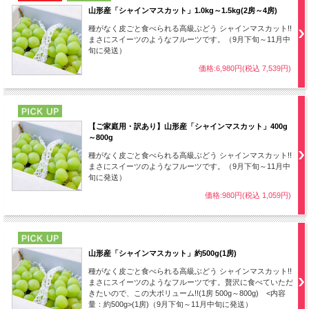
山形産「シャインマスカット」1.0kg～1.5kg(2房～4房)
種がなく皮ごと食べられる高級ぶどう シャインマスカット!!
まさにスイーツのようなフルーツです。（9月下旬～11月中
旬に発送）
価格:6,980円(税込 7,539円)
PICK UP
まるで水菓子
【ご家庭用・訳あり】山形産「シャインマスカット」400g
あふれ出すたっぷりの果汁
～800g
種がなく皮ごと食べられる高級ぶどう シャインマスカット!!
まさにスイーツのようなフルーツです。（9月下旬～11月中
一口ほおばると、
甘くてジューシーな
旬に発送）
果汁が口いっぱいに
広がります。
初めて食べ
価格:980円(税込 1,059円)
た方は、そのみずみずしさに驚くこと間違いな
し！
PICK UP
山形産「シャインマスカット」約500g(1房)
切った時に滴る果汁は上品な香りを放ち、至福の
種がなく皮ごと食べられる高級ぶどう シャインマスカット!!
まさにスイーツのようなフルーツです。贅沢に食べていただ
時間を演出します。
きたいので、この大ボリューム!!(1房 500g～800g) <内容
量：約500g>(1房)（9月下旬～11月中旬に発送）