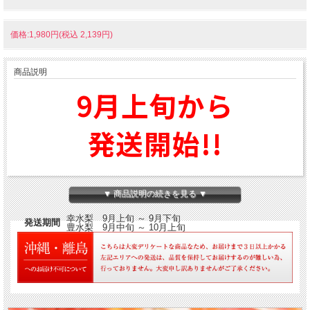
価格:1,980円(税込 2,139円)
商品説明
9月上旬から
発送開始!!
幸水梨 9月上旬～9月下旬
▼ 商品説明の続きを見る ▼
豊水梨 9月中旬～10月上旬
幸水梨 9月上旬 ～ 9月下旬
発送期間
豊水梨 9月中旬 ～ 10月上旬