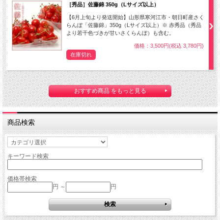
［秀品］佐藤錦 350g（Lサイズ以上）
【6月上旬より発送開始】山形県寒河江市・朝日町産さく
らんぼ「佐藤錦」350g（Lサイズ以上）※ 赤秀品（秀品
より若干色づきが甘いさくらんぼ）も含む。
価格：3,500円(税込 3,780円)
在庫切れ
おすすめ商品 をもっと見る
商品検索
キーワード検索
価格帯検索
円 ～
円