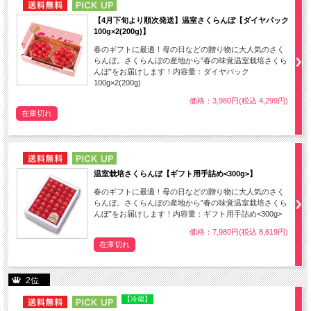
NEW
PICK UP
【4月下旬より順次発送】温室さくらんぼ【ダイヤパック
100g×2(200g)】
春のギフトに最適！母の日などの贈り物に大人気のさく
らんぼ。さくらんぼの産地から”春の味覚温室栽培さくら
んぼ”をお届けします！内容量：ダイヤパック
100g×2(200g)
価格：3,980円(税込 4,299円)
在庫切れ
NEW
PICK UP
温室栽培さくらんぼ【ギフト用手詰め<300g>】
春のギフトに最適！母の日などの贈り物に大人気のさく
らんぼ。さくらんぼの産地から”春の味覚温室栽培さくら
んぼ”をお届けします！内容量：ギフト用手詰め<300g>
価格：7,980円(税込 8,619円)
在庫切れ
2位
NEW
PICK UP
【冷蔵】