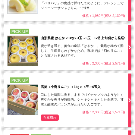
「パリパリ」の食感で採れたてのように、フレッシュで
ジューシーサンふじりんごです!!
価格：1,980円(税込 2,139円)
PICK UP
山形県産 はるか＜1kg＞3玉～5玉 12月上旬頃から発送!!
蜜が透き通る、黄金の奇跡「はるか」。栽培が極めて難
しく、生産量もわずかなため、市場では「幻のりんご」
とも称される逸品です。
価格：2,380円(税込 2,571円)
PICK UP
高徳（小密りんご）＜1kg＞ 4玉～6玉入
口にした瞬間に香る、まるでパイナップルのような甘く
爽やかな香りが特徴的。シャキシャキとした食感で、甘
味と酸味のバランスがとれたりんごです。
価格：2,380円(税込 2,571円)
在庫切れ