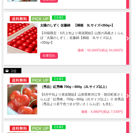
NEW
PICK UP
【冷蔵】
太陽のしずく 佐藤錦 【桐箱 3Lサイズ<350g>】
【20箱限定・6月上旬より発送開始】山形の高級さくらん
ぼ「太陽のしずく」佐藤錦【桐箱 3Lサイズ以上
<350g>】
価格：50,000円(税込 54,000円)
在庫切れ
1位
NEW
PICK UP
【冷蔵】
［秀品］紅秀峰 700g～800g（2Lサイズ以上）
【6月中旬より発送開始】山形県寒河江市・朝日町産さく
らんぼ「紅秀峰」700g～800g（2Lサイズ以上）※ 赤秀品
（秀品より若干色づきが甘いさくらんぼ）も含む。
価格：6,980円(税込 7,539円)
NEW
PICK UP
【冷蔵】