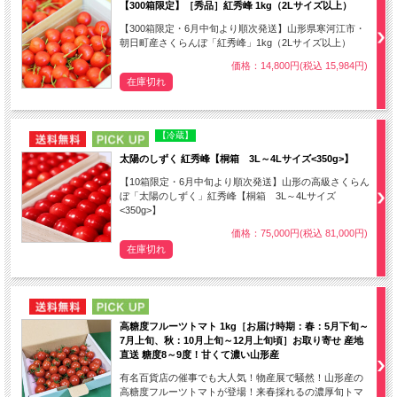
【300箱限定】［秀品］紅秀峰 1kg（2Lサイズ以上）
【300箱限定・6月中旬より順次発送】山形県寒河江市・
朝日町産さくらんぼ「紅秀峰」1kg（2Lサイズ以上）
価格：14,800円(税込 15,984円)
在庫切れ
NEW
PICK UP
【冷蔵】
太陽のしずく 紅秀峰【桐箱 3L～4Lサイズ<350g>】
【10箱限定・6月中旬より順次発送】山形の高級さくらん
ぼ「太陽のしずく」紅秀峰【桐箱 3L～4Lサイズ
<350g>】
価格：75,000円(税込 81,000円)
在庫切れ
NEW
PICK UP
高糖度フルーツトマト 1kg［お届け時期：春：5月下旬～
7月上旬、秋：10月上旬～12月上旬頃］お取り寄せ 産地
直送 糖度8～9度！甘くて濃い山形産
有名百貨店の催事でも大人気！物産展で騒然！山形産の
高糖度フルーツトマトが登場！来春採れるの濃厚旬トマ