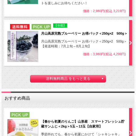
トを楽しみにお待ちください！
価格：2,980円(税込 3,219円)
NEW
PICK UP
【冷蔵】
月山高原完熟ブルーベリー お得パック＜250g×2 500g＞
月山高原完熟ブルーベリー お得パック＜250g×2 500g＞
【発送時期：7月上旬～8月上旬】
価格：3,980円(税込 4,299円)
送料無料商品 をもっと見る
おすすめ商品
PICK UP
【春から初夏のりんご】山形産 スマートフレッシュ貯
蔵サンふじ＜2kg＞5玉～13玉【自家用】
季節外れでも、春から初夏にかけて「シャキシャキ」