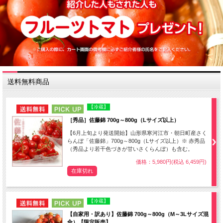
送料無料商品
NEW
PICK UP
【冷蔵】
［秀品］佐藤錦 700g～800g（Lサイズ以上）
【6月上旬より発送開始】山形県寒河江市・朝日町産さく
らんぼ「佐藤錦」700g～800g（Lサイズ以上）※ 赤秀品
（秀品より若干色づきが甘いさくらんぼ）も含む。
価格：5,980円(税込 6,459円)
在庫切れ
NEW
PICK UP
【冷蔵】
【自家用・訳あり】佐藤錦 700g～800g（M～3Lサイズ混
合）【限定販売】