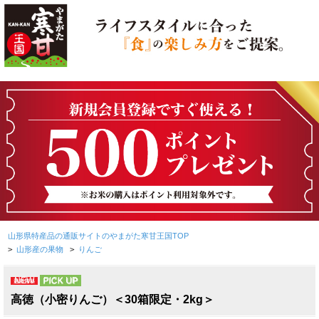
山形県特産品の通販サイトのやまがた寒甘王国TOP
>
山形産の果物
>
りんご
NEW
PICK UP
高徳（小密りんご）＜30箱限定・2kg＞