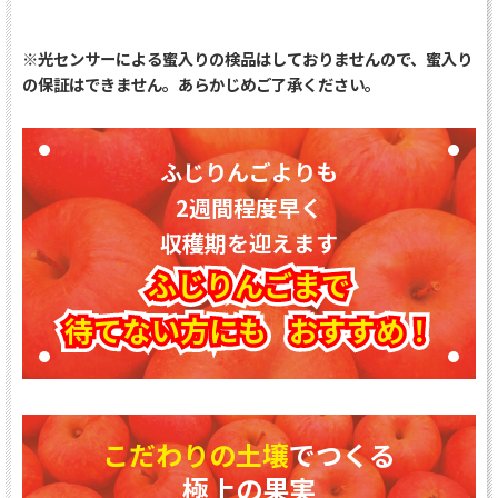
※光センサーによる蜜入りの検品はしておりませんので、蜜入り
の保証はできません。あらかじめご了承ください。
ふじりんごよりも
2週間程度早く
収穫期を迎えます
ふじりんごまで
待てない方にも
おすすめ！
こだわりの土壌
でつくる
極上の果実