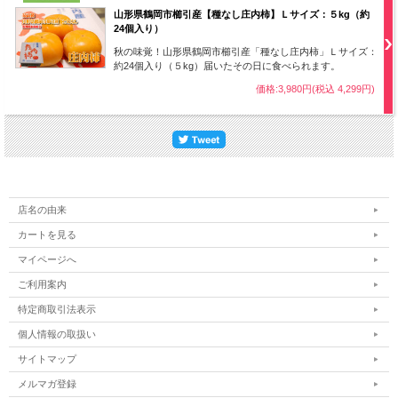
山形県鶴岡市櫛引産【種なし庄内柿】Ｌサイズ：５kg（約
24個入り）
秋の味覚！山形県鶴岡市櫛引産「種なし庄内柿」Ｌサイズ：
約24個入り（５kg）届いたその日に食べられます。
価格:3,980円(税込 4,299円)
店名の由来
カートを見る
マイページへ
ご利用案内
特定商取引法表示
個人情報の取扱い
サイトマップ
メルマガ登録