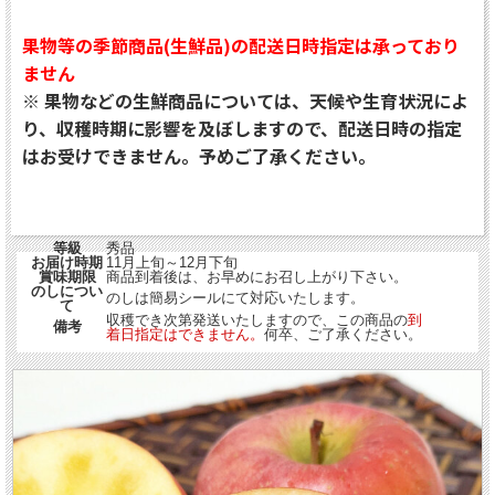
果物等の季節商品(生鮮品)の配送日時指定は承っており
ません
※ 果物などの生鮮商品については、天候や生育状況によ
り、収穫時期に影響を及ぼしますので、配送日時の指定
はお受けできません。予めご了承ください。
等級
秀品
お届け時期
11月上旬～12月下旬
賞味期限
商品到着後は、お早めにお召し上がり下さい。
のしについ
のしは簡易シールにて対応いたします。
て
収穫でき次第発送いたしますので、この商品の
到
備考
着日指定はできません。
何卒、ご了承ください。