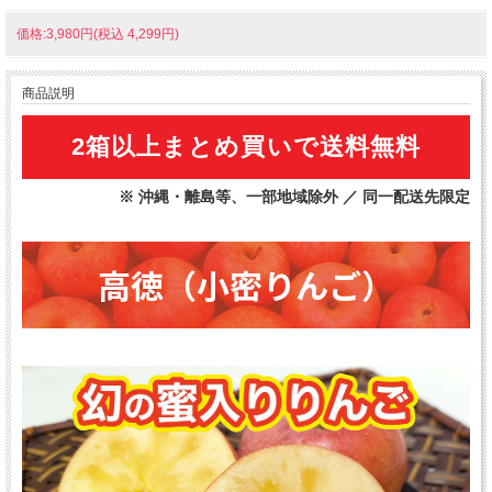
価格:3,980円(税込 4,299円)
商品説明
2箱以上まとめ買いで送料無料
※ 沖縄・離島等、一部地域除外 ／ 同一配送先限定
高徳（小密りんご）