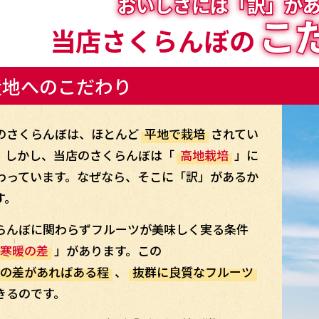
おいしさには「訳」が
こ
当店さくらんぼの
産地へのこだわり
のさくらんぼは、ほとんど
平地で栽培
されてい
。しかし、当店のさくらんぼは「
高地栽培
」に
わっています。なぜなら、そこに「訳」があるか
す。
らんぼに関わらずフルーツが美味しく実る条件
寒暖の差
」があります。この
の差があればある程
、
抜群に良質なフルーツ
きるのです。