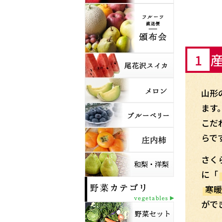
1
山形
ます
こだ
らで
さく
に「
寒暖
がで