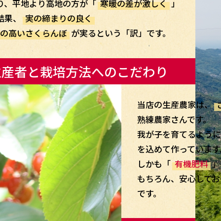
り、平地より高地の方が「
寒暖の差が激しく
」
結果、
実の締まりの良く
の高いさくらんぼ
が実るという「訳」です。
生産者と栽培方法へのこだわり
当店の生産農家は、
熟練農家さんです。
我が子を育てるように
を込めて作っています
しかも「
有機肥料
」
もちろん、安心してお
です。