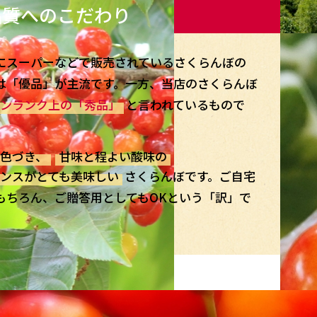
品質へのこだわり
にスーパーなどで販売されているさくらんぼの
は「優品」が主流です。一方、当店のさくらんぼ
ンランク上の「秀品」
と言われているもので
色づき、
甘味と程よい酸味の
ンスがとても美味しい
さくらんぼです。ご自宅
もちろん、ご贈答用としてもOKという「訳」で