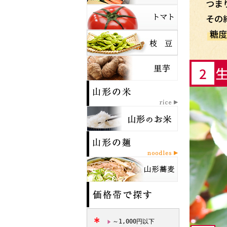
つま
その
糖度
2
～1,000円以下