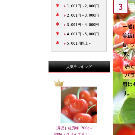
3
1,001円～2,000円
2,001円～3,000円
3,001円～4,000円
一般
等級
4,001円～5,000円
は
ワ
5,001円以上～
す。
赤く
人気ランキング
バラ
用は
す。
［秀品］紅秀峰 700g～
800g（2Lサイズ以上）