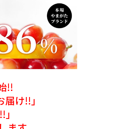
!!
届け!!」
!」
します