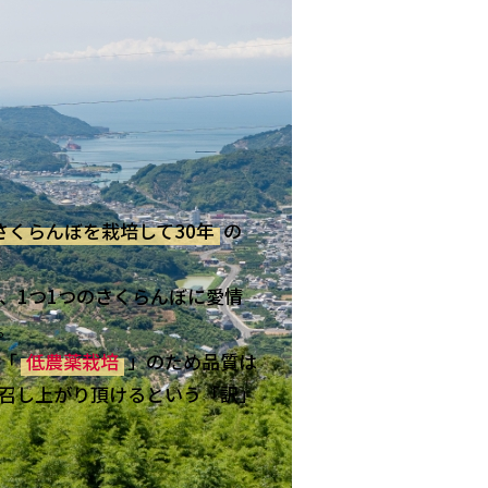
さくらんぼを栽培して30年
の
、1つ1つのさくらんぼに愛情
。
「
低農薬栽培
」のため品質は
召し上がり頂けるという「訳」