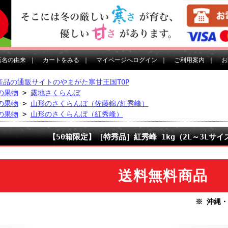
店名の由来
｜
カートをみる
｜
マイページへログイン
｜
ご利用案内
｜
お
産品の通販サイトのやまがた寒甘王国TOP
の果物
>
露地さくらんぼ
の果物
>
山形のさくらんぼ（佐藤錦/紅秀峰）
の果物
>
山形のさくらんぼ（紅秀峰）
【50箱限定】［特秀品］紅秀峰 1kg（2L～3Lサ
送料無料商品
※ 沖縄