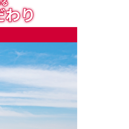
ある
だわり