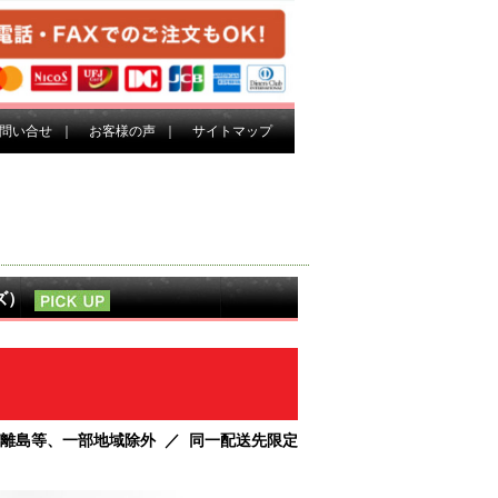
問い合せ
｜
お客様の声
｜
サイトマップ
イズ）
・離島等、一部地域除外 ／ 同一配送先限定